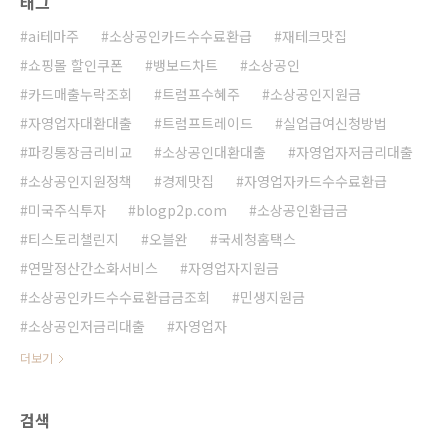
태그
ai테마주
소상공인카드수수료환급
재테크맛집
쇼핑몰 할인쿠폰
뱅보드차트
소상공인
카드매출누락조회
트럼프수혜주
소상공인지원금
자영업자대환대출
트럼프트레이드
실업급여신청방법
파킹통장금리비교
소상공인대환대출
자영업자저금리대출
소상공인지원정책
경제맛집
자영업자카드수수료환급
미국주식투자
blogp2p.com
소상공인환급금
티스토리챌린지
오블완
국세청홈택스
연말정산간소화서비스
자영업자지원금
소상공인카드수수료환급금조회
민생지원금
소상공인저금리대출
자영업자
더보기
검색