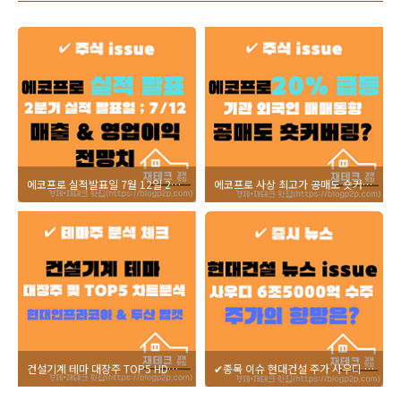
에코프로 실적발표일 7월 12일 2분기 매출 영업이익 전망 증권사 추정치는?
에코프로 사상 최고가 공매도 숏커버링 급등 원인?
건설기계 테마 대장주 TOP5 HD현대인플라코어 두산밥캣 진성티이씨 대창단조 HD현대건설기계 주가 차트 분석
✔종목 이슈 현대건설 주가 사우디 석유화학단지 건설 6조5000억 수주