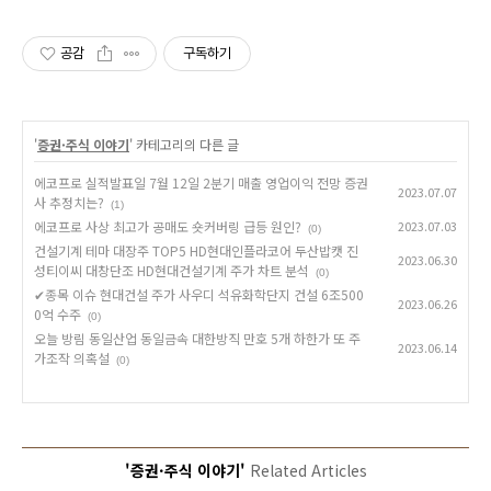
공감
구독하기
'
증권·주식 이야기
' 카테고리의 다른 글
에코프로 실적발표일 7월 12일 2분기 매출 영업이익 전망 증권
2023.07.07
사 추정치는?
(1)
에코프로 사상 최고가 공매도 숏커버링 급등 원인?
2023.07.03
(0)
건설기계 테마 대장주 TOP5 HD현대인플라코어 두산밥캣 진
2023.06.30
성티이씨 대창단조 HD현대건설기계 주가 차트 분석
(0)
✔종목 이슈 현대건설 주가 사우디 석유화학단지 건설 6조500
2023.06.26
0억 수주
(0)
오늘 방림 동일산업 동일금속 대한방직 만호 5개 하한가 또 주
2023.06.14
가조작 의혹설
(0)
'증권·주식 이야기'
Related Articles