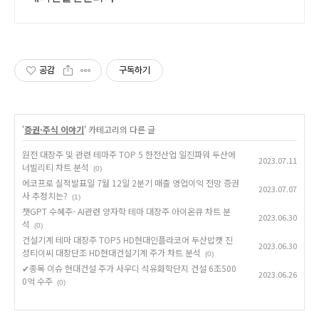
공감
구독하기
'
증권·주식 이야기
' 카테고리의 다른 글
원전 대장주 및 관련 테마주 TOP 5 한전산업 일진파워 두산에
2023.07.11
너빌리티 차트 분석
(0)
에코프로 실적발표일 7월 12일 2분기 매출 영업이익 전망 증권
2023.07.07
사 추정치는?
(1)
챗GPT 수혜주- AI관련 양자학 테마 대장주 아이온큐 차트 분
2023.06.30
석
(0)
건설기계 테마 대장주 TOP5 HD현대인플라코어 두산밥캣 진
2023.06.30
성티이씨 대창단조 HD현대건설기계 주가 차트 분석
(0)
✔종목 이슈 현대건설 주가 사우디 석유화학단지 건설 6조500
2023.06.26
0억 수주
(0)