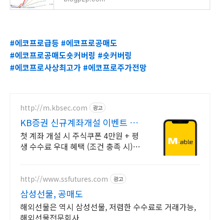
#에코프로급등 #에코프로공매도
#에코프로공매도숏커버링 #숏커버링
#에코프로사상최고가 #에코프로주가전망
http://m.kbsec.com
광고
KB증권 신규계좌개설 이벤트 국
내주식쿠폰 최대 5만원
첫 계좌 개설 시 주식쿠폰 4만원 + 평
생 수수료 우대 혜택 (조건 충족 시)
Young 고객님은 국내주식쿠폰 5만
원! (1986년 이후 출생)
http://www.ssfutures.com
광고
삼성선물, 공매도
해외선물은 역시 삼성선물, 저렴한 수수료로 거래가능,
해외선물전문회사