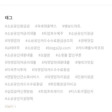
태그
소상공인환급금
국세청홈택스
뱅보드차트
소상공인저금리대출
트럼프수혜주
소상공인지원금
자영업자
소상공인카드수수료환급금조회
경제맛집
ai테마주
소상공인
blogp2p.com
카드매출누락조회
소상공인대환대출
오블완
쇼핑몰 할인쿠폰
자영업자저금리대출
자영업자대환대출
재테크맛집
미국주식투자
자영업자카드수수료환급
연말정산간소화서비스
자영업자지원금
민생지원금
소상공인카드수수료환급
파킹통장금리비교
실업급여신청방법
트럼프트레이드
티스토리챌린지
소상공인지원정책
더보기