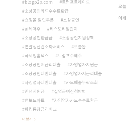
blogp2p.com
트럼프트레이드
오늘
소상공인카드수수료환급
어제
쇼핑몰 할인쿠폰
소상공인
ai테마주
티스토리챌린지
소상공인환급금
소상공인지원정책
연말정산간소화서비스
오블완
국세청홈택스
트럼프수혜주
소상공인저금리대출
자영업자지원금
소상공인대환대출
자영업자저금리대출
자영업자대환대출
카드매출누락조회
민생지원금
실업급여신청방법
뱅보드차트
자영업자카드수수료환급
파킹통장금리비교
더보기