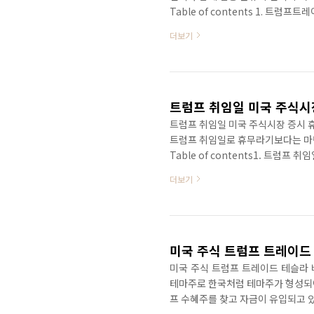
Table of contents 1. 트
류 종목 3. 주식 투자 관련 추천 글
더보기
이슈는 언제든지 발생할 수 있어 종
의 산을 보면서 산속에 어떤 나무가
한다. 2. 트럼프트레이드 전력·원전
트럼프 취임일 미국 주식시
트럼프 취임일 미국 주식시장 증시 휴
트럼프 취임일로 휴무라기보다는 마틴
Table of contents1. 트럼프 
- 공휴일3. 마틴 루터 킹 주니어 탄
더보기
글 미국 증시 투자에서 달력에 기본
별 미증시 휴장일은 ↓↓아래 참고↓
2.0이 시작되는 미국 대통령 취임일
미국 주식 트럼프 트레이드
미국 주식 트럼프 트레이드 테슬라 
테마주로 한국처럼 테마주가 형성되어
프 수혜주를 찾고 자금이 유입되고 