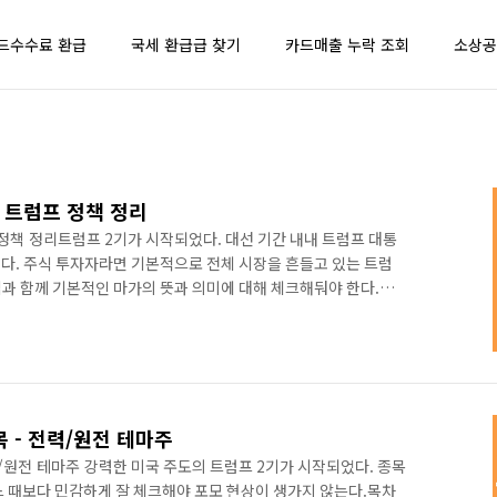
드수수료 환급
국세 환급급 찾기
카드매출 누락 조회
소상공
미 트럼프 정책 정리
 정책 정리트럼프 2기가 시작되었다. 대선 기간 내내 트럼프 대통
이다. 주식 투자자라면 기본적으로 전체 시장을 흔들고 있는 트럼
과 함께 기본적인 마가의 뜻과 의미에 대해 체크해둬야 한다.목
(MAGA)란? 뜻과 의미 2. MAGA 정책의 방향 3. 트럼프노믹스 정책 4.
 1. 마가(MAGA)란? 뜻과 의미MAGA(마가)는 2016년 미국
 내걸었던 구호다.Make America Great Again의 약자로
 뜻으로 저소득, 저학력의 백인 블루칼라..
 - 전력/원전 테마주
/원전 테마주 강력한 미국 주도의 트럼프 2기가 시작되었다. 종목
느 때보다 민감하게 잘 체크해야 포모 현상이 생가지 않는다.목차