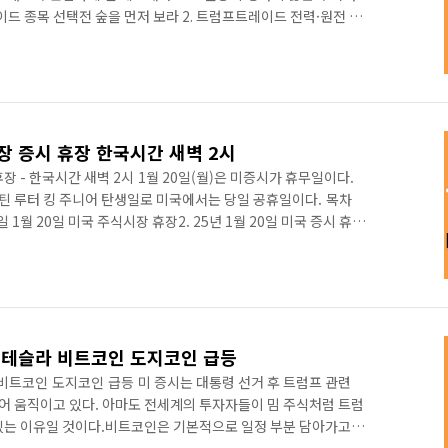
럼프트레이드 종목 선택전 숲을 먼저 보라 2. 트럼프트레이드 전력·원전 분
 1. 트럼프트레이드 종목 선택전 숲을 먼저 보라여러 개 종목별 개별
목별 대응은 개인의 판단에 의해 대응의 영역이다.하지만, 큰 흐름
 가장 빠르게 성장할지, 굳건하고 곧게 자라날지 종목을 선택해야
 분류 종목AI 패권을 언급하면서 일론 머스크의 "전력 쇼티..
장 증시 휴장 한국시간 새벽 2시
장 - 한국시간 새벽 2시 1월 20일(월)은 미증시가 휴무일이다.
 루터 킹 주니어 탄생일로 미국에서는 당일 공휴일이다. 목차
취임일 1월 20일 미국 주식시장 휴장2. 25년 1월 20일 미국 증시 휴장
생일이 공휴일이 된 이유4. 미국 주식 한국 주식 투자 관련 추천
적으로 미국 증시 휴무일은 체크해두면 편리하다. 25년 월별 일자
↓트럼프 취임일 1월 20일 미국 주식시장 휴장 트럼프노믹스
은 1월 20일이다.트럼프 트레이드, 머스크트레이드라는 말..
 테슬라 비트코인 도지코인 급등
비트코인 도지코인 급등 미 증시는 대통령 선거 후 트럼프 관련
 움직이고 있다. 아마도 전세계의 투자자들이 밈 주식처럼 트럼
있는 이유일 것이다.비트코인은 기본적으로 일정 부분 담아가고,