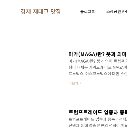
본문 바로가기
경제 재테크 맛집
블로그홈
소상공인 카
마가(MAGA)란? 뜻과 의
마가(MAGA)란? 뜻과 의미 트럼프
령이 내세운 키워드가 바로 MAGA
프노믹스, 머스크노믹스에 대한 관심
차 Table of contents 1. 마가
더보기
미국 트럼프 트레이드 관련 업종 추천글
대통령 선거에서 도널드 트럼프 대통령이
번역하면 "다시 미국을 위대하게"라는
트럼프트레이드 업종과 종목
트럼프트레이드 업종과 종목 - 전력
선택과 함께 업종 분류의 선택이 어