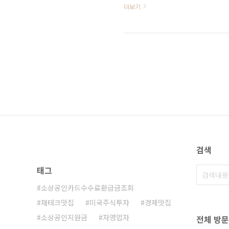
그외 리플, 도지코인(DOGE), 솔라
더보기
심종목에 담아서 포트폴리트를 리벨런싱 
라 주가 2. 테슬라 2배 ETF 단기 100% 주가 급등 3. 도지코인 - 테슽라 수혜주? 머스크 수혜주? 4. 트
럼프 수혜주 비트코인 어디까지 가나?
검색
태그
소상공인카드수수료환급금조회
재테크맛집
미국주식투자
경제맛집
소상공인지원금
자영업자
전체 방