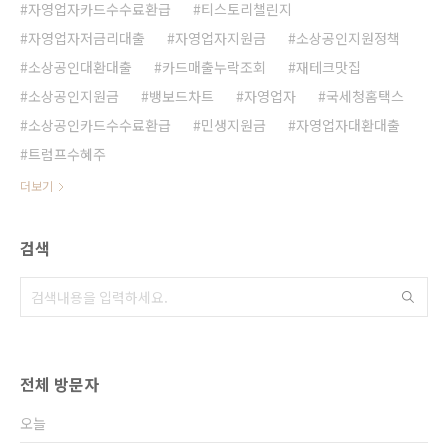
자영업자카드수수료환급
티스토리챌린지
자영업자저금리대출
자영업자지원금
소상공인지원정책
소상공인대환대출
카드매출누락조회
재테크맛집
소상공인지원금
뱅보드차트
자영업자
국세청홈택스
소상공인카드수수료환급
민생지원금
자영업자대환대출
트럼프수혜주
더보기
검색
전체 방문자
오늘