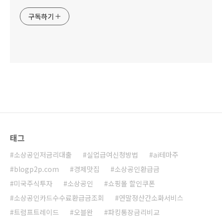
구독하기
태그
소상공인저금리대출
실업급여신청방법
ai테마주
blogp2p.com
경제맛집
소상공인환급금
미국주식투자
소상공인
쇼핑몰 할인쿠폰
소상공인카드수수료환급금조회
연말정산간소화서비스
트럼프트레이드
오블완
파킹통장금리비교