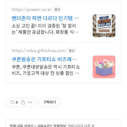
https://powerr.co.kr
광고
벤더존이 하면 다르다 인기템 소
싱 매출 수직상승
소싱 고민 끝! 이미 검증된 '잘 팔리
는' 제품만 공급합니다. 화장품 식품
건기식 오늘 마감 예정! 2월 베스트셀
러 도매가 단독 공급 안내
https://mbiz.giftishow.com
광고
쿠폰발송은 기프티쇼 비즈에서
신규고객 100% 상품혜택!
쿠폰, 쿠폰대량발송은 역시 기프티쇼
비즈, 기업고객 대상 전 상품 할인 중!
이제 유효기간 90일 쿠폰도 간편하게
카톡 발송 후 증빙서류까지 바로 발급
가능!
6
구독하기
'
경제·금융 이야기
>
금융&카드 알뜰정보
' 카테고리의 다른 글