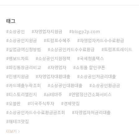
태그
소상공인
자영업자지원금
blogp2p.com
소상공인지원금
트럼프수혜주
자영업자카드수수료환급
실업급여신청방법
소상공인카드수수료환급
트럼프트레이드
뱅보드차트
소상공인지원정책
국세청홈택스
파킹통장금리비교
자영업자
쇼핑몰 할인쿠폰
민생지원금
자영업자대환대출
소상공인저금리대출
카드매출누락조회
소상공인대환대출
소상공인환급금
티스토리챌린지
ai테마주
연말정산간소화서비스
오블완
미국주식투자
경제맛집
소상공인카드수수료환급금조회
자영업자저금리대출
재테크맛집
더보기