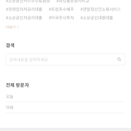
소상공인카드수수료환급
파킹통장금리비교
자영업자저금리대출
트럼프수혜주
연말정산간소화서비스
소상공인저금리대출
미국주식투자
소상공인대환대출
더보기
검색
전체 방문자
오늘
어제