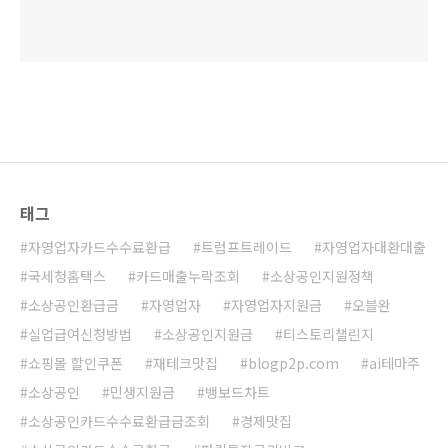
태그
자영업자카드수수료환급
트럼프트레이드
자영업자대환대출
국세청홈택스
카드매출누락조회
소상공인지원정책
소상공인환급금
자영업자
자영업자지원금
오블완
실업급여신청방법
소상공인지원금
티스토리챌린지
쇼핑몰 할인쿠폰
재테크맛집
blogp2p.com
ai테마주
소상공인
민생지원금
뱅보드차트
소상공인카드수수료환급금조회
경제맛집